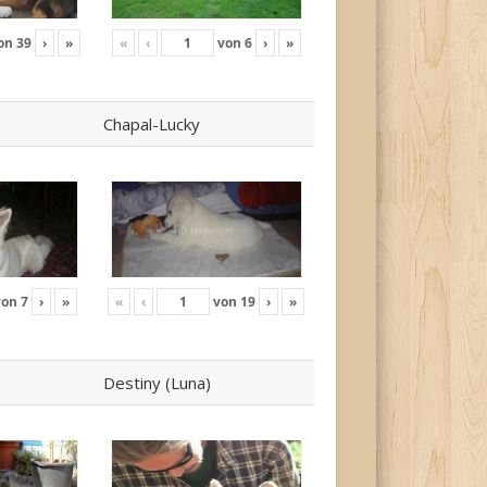
on
39
›
»
«
‹
von
6
›
»
Chapal-Lucky
von
7
›
»
«
‹
von
19
›
»
Destiny (Luna)