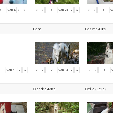
von
4
›
»
«
‹
von
24
›
»
«
‹
v
Coro
Cosima-Cira
von
18
›
»
«
‹
von
34
›
»
«
‹
Diandra-Mira
Delila (Leila)