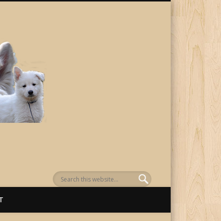
von Awenasa
T