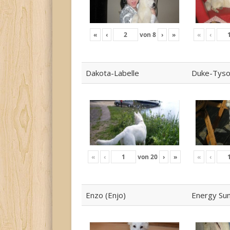
«
‹
von
8
›
»
«
‹
Dakota-Labelle
Duke-Tys
«
‹
von
20
›
»
«
‹
Enzo (Enjo)
Energy Su