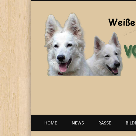
Welpen, weiße Schäferhunde, Hunde, Berger Blanc Suisse
HOME
NEWS
RASSE
BILD