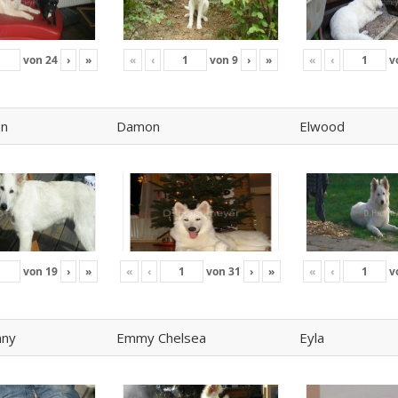
von
24
›
»
«
‹
von
9
›
»
«
‹
v
on
Damon
Elwood
von
19
›
»
«
‹
von
31
›
»
«
‹
v
nny
Emmy Chelsea
Eyla