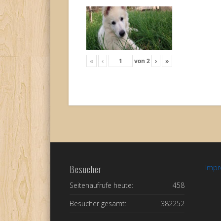
«
‹
von
2
›
»
Besucher
Imp
Seitenaufrufe heute:
458
Besucher gesamt:
382252