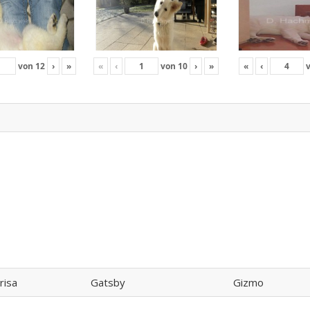
von
12
›
»
«
‹
von
10
›
»
«
‹
risa
Gatsby
Gizmo