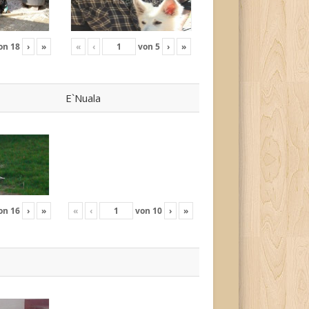
on
18
›
»
«
‹
von
5
›
»
E`Nuala
on
16
›
»
«
‹
von
10
›
»