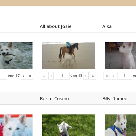
All about Josie
Aika
All about Josie
Aika
von
17
›
»
«
‹
von
13
›
»
«
‹
v
Bekim-Cosmo
Billy-Romeo