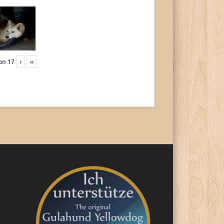
on
17
›
»