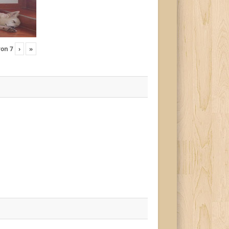
von
7
›
»