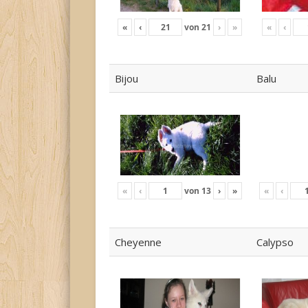
«
‹
von
21
›
»
«
‹
Bijou
Balu
«
‹
von
13
›
»
«
‹
Cheyenne
Calypso