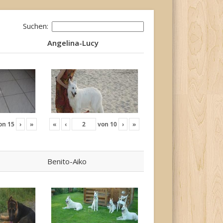
Suchen:
Angelina-Lucy
Angelina-Lucy
on
15
›
»
«
‹
von
10
›
»
Benito-Aiko