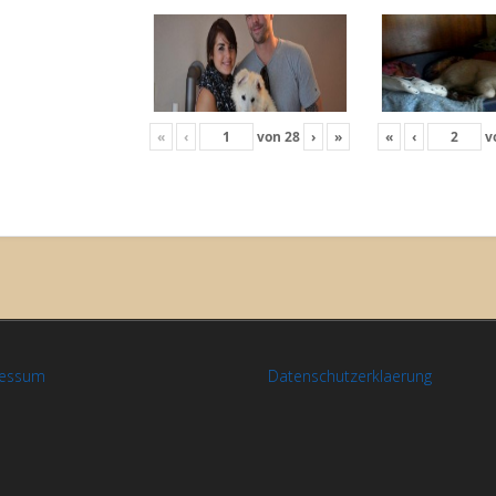
«
‹
von
28
›
»
«
‹
v
ressum
Datenschutzerklaerung