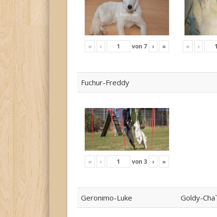
«
‹
von
7
›
»
«
‹
Fuchur-Freddy
«
‹
von
3
›
»
Geronimo-Luke
Goldy-Cha`