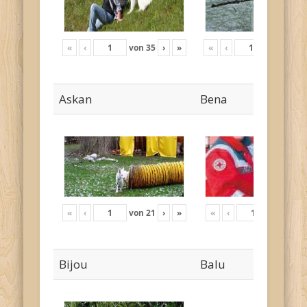
«
‹
von
35
›
»
«
‹
von
17
›
Askan
Bena
«
‹
von
21
›
»
«
‹
von
4
›
Bijou
Balu