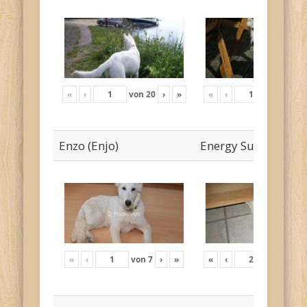
«
‹
von
20
›
»
«
‹
von
19
›
Enzo (Enjo)
Energy Sunny
«
‹
von
7
›
»
«
‹
von
12
›