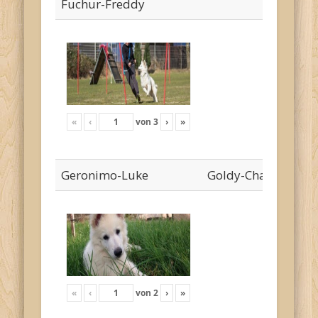
Fuchur-Freddy
«
‹
von
3
›
»
Geronimo-Luke
Goldy-Cha`risa
«
‹
von
2
›
»