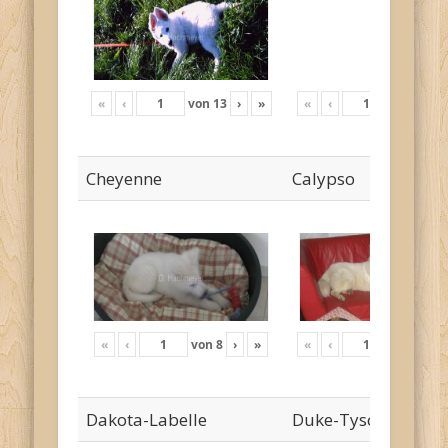
«
‹
von
13
›
»
«
‹
von
18
›
Cheyenne
Calypso
«
‹
von
8
›
»
«
‹
von
24
›
Dakota-Labelle
Duke-Tyson