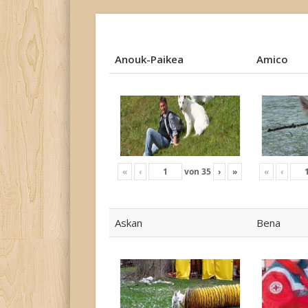
Anouk-Paikea
Amico
Anouk-Paikea
Amico
«
‹
von
35
›
»
«
‹
Askan
Bena