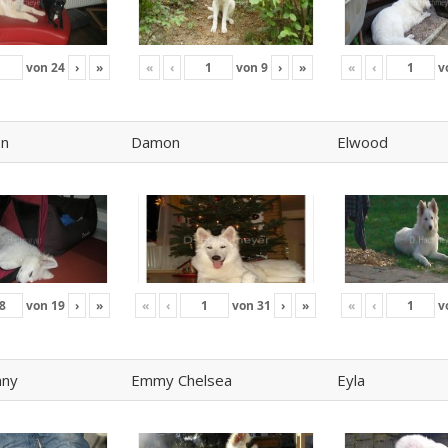
von
24
›
»
«
‹
von
9
›
»
«
‹
v
on
Damon
Elwood
von
19
›
»
«
‹
von
31
›
»
«
‹
v
nny
Emmy Chelsea
Eyla