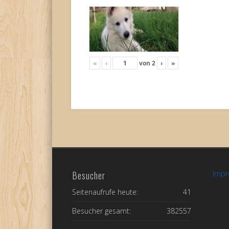
«
‹
von
2
›
»
Besucher
Imp
Seitenaufrufe heute:
41
Besucher gesamt:
382557