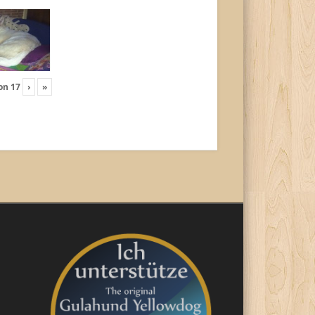
on
17
›
»