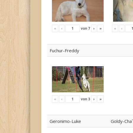
«
‹
von
7
›
»
«
‹
Fuchur-Freddy
«
‹
von
3
›
»
Geronimo-Luke
Goldy-Cha`