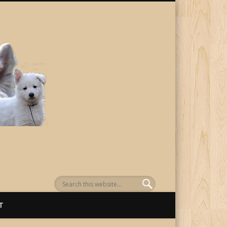
von Awenasa
T