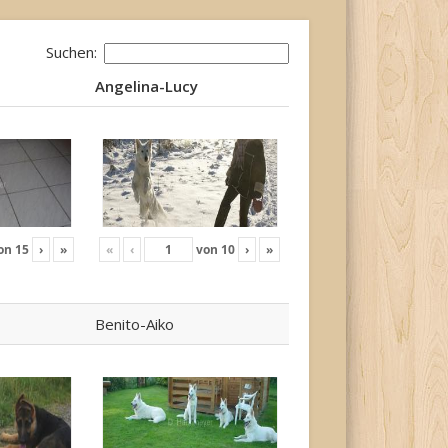
Suchen:
Angelina-Lucy
Angelina-Lucy
on
15
›
»
«
‹
von
10
›
»
Benito-Aiko