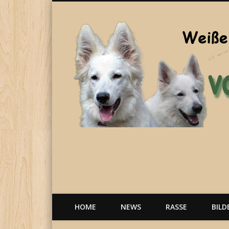
Welpen, weiße Schäferhunde, Hunde, Berger Blanc Suisse
HOME
NEWS
RASSE
BILD