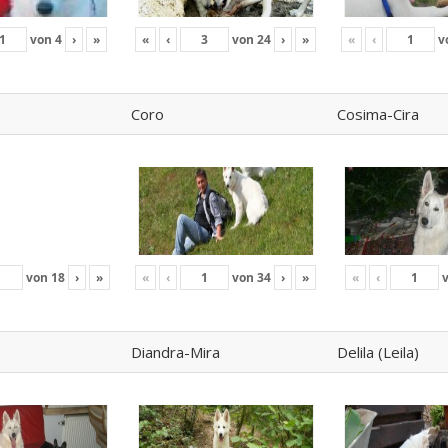
von
4
›
»
«
‹
von
24
›
»
«
‹
v
Coro
Cosima-Cira
von
18
›
»
«
‹
von
34
›
»
«
‹
Diandra-Mira
Delila (Leila)