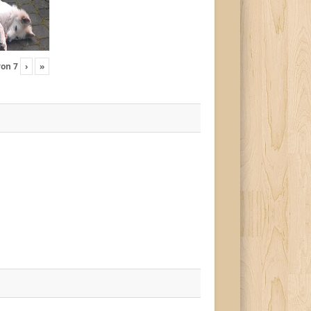
von
7
›
»