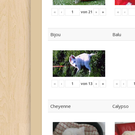
«
‹
von
21
›
»
«
‹
Bijou
Balu
«
‹
von
13
›
»
«
‹
Cheyenne
Calypso