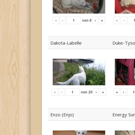
«
‹
von
8
›
»
«
‹
Dakota-Labelle
Duke-Tys
«
‹
von
20
›
»
«
‹
Enzo (Enjo)
Energy Su