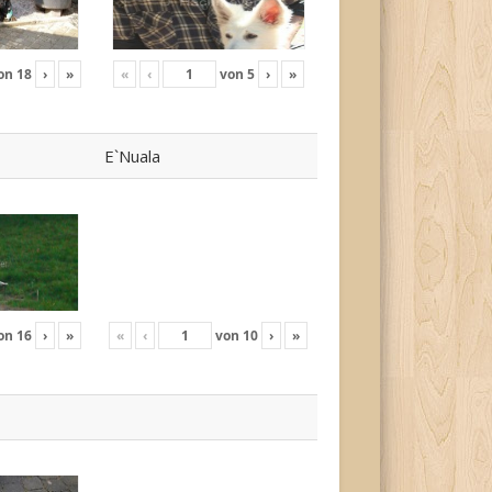
on
18
›
»
«
‹
von
5
›
»
E`Nuala
on
16
›
»
«
‹
von
10
›
»