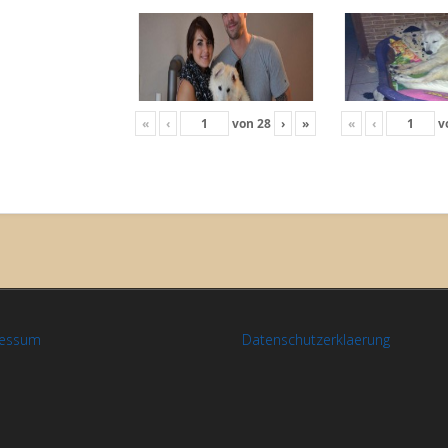
«
‹
von
28
›
»
«
‹
v
ressum
Datenschutzerklaerung