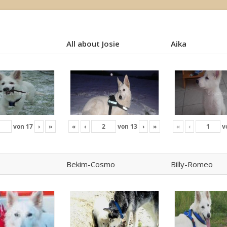
All about Josie
Aika
All about Josie
Aika
von
17
›
»
«
‹
von
13
›
»
«
‹
v
Bekim-Cosmo
Billy-Romeo