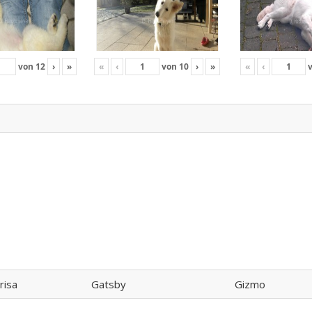
von
12
›
»
«
‹
von
10
›
»
«
‹
risa
Gatsby
Gizmo