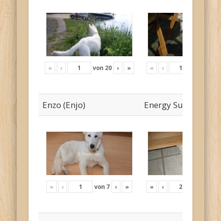
«
‹
von
20
›
»
«
‹
von
19
›
Enzo (Enjo)
Energy Sunny
«
‹
von
7
›
»
«
‹
von
12
›