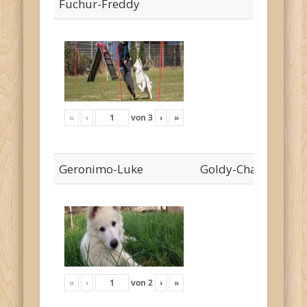
Fuchur-Freddy
«
‹
von
3
›
»
Geronimo-Luke
Goldy-Cha`risa
«
‹
von
2
›
»