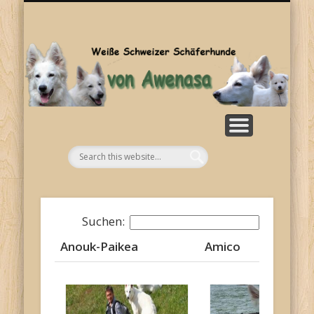
SONSTIGES
KONTAKT
WELPEN
ZUCHT
BILDER
HOME
RASSE
NEWS
Aw
Suchen:
Anouk-Paikea
Amico
Anouk-Paikea
Amico