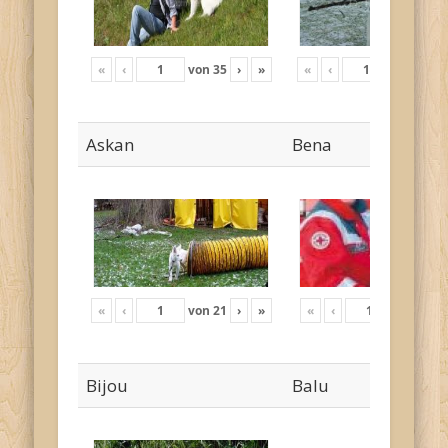
«
‹
von
35
›
»
«
‹
von
17
›
Askan
Bena
«
‹
von
21
›
»
«
‹
von
4
›
Bijou
Balu