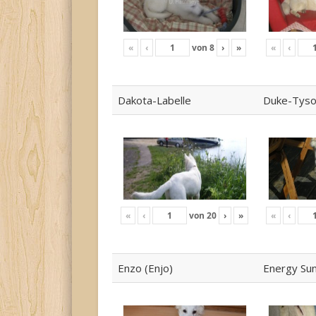
«
‹
von
8
›
»
«
‹
Dakota-Labelle
Duke-Tys
«
‹
von
20
›
»
«
‹
Enzo (Enjo)
Energy Su