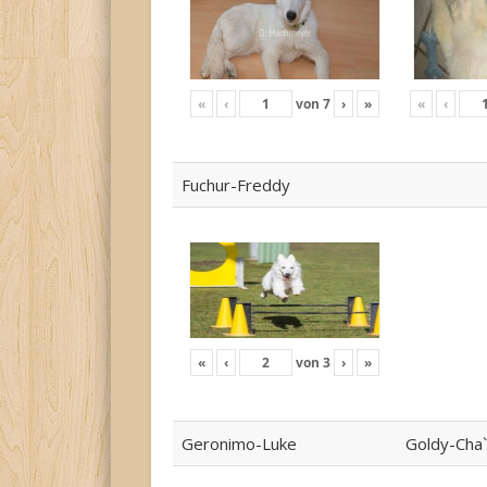
«
‹
von
7
›
»
«
‹
Fuchur-Freddy
«
‹
von
3
›
»
Geronimo-Luke
Goldy-Cha`