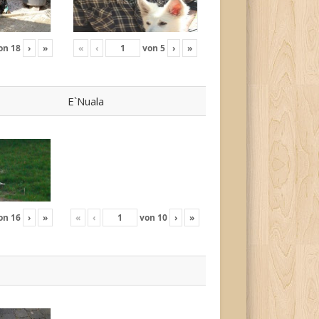
on
18
›
»
«
‹
von
5
›
»
E`Nuala
on
16
›
»
«
‹
von
10
›
»