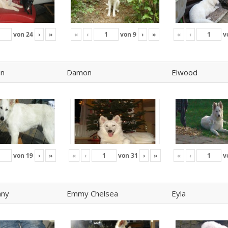
von
24
›
»
«
‹
von
9
›
»
«
‹
v
on
Damon
Elwood
von
19
›
»
«
‹
von
31
›
»
«
‹
v
nny
Emmy Chelsea
Eyla