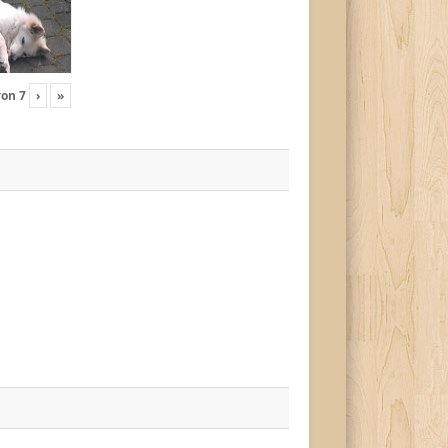
von
7
›
»