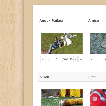
Anouk-Paikea
Amico
Anouk-Paikea
Amico
«
‹
von
35
›
»
«
‹
Askan
Bena