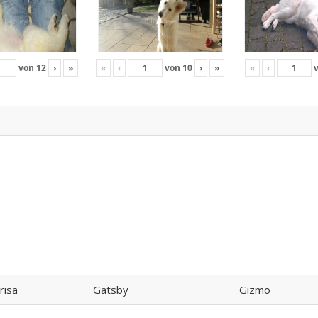
von
12
›
»
«
‹
von
10
›
»
«
‹
risa
Gatsby
Gizmo