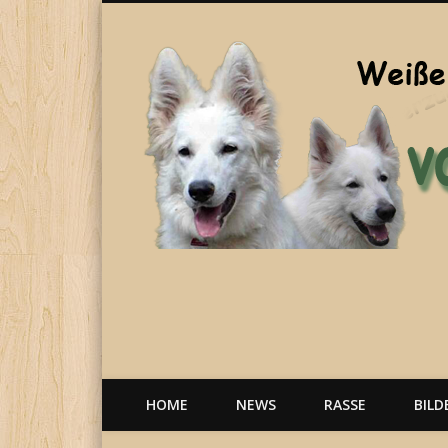
Welpen, weiße Schäferhunde, Hunde, Berger Blanc Suisse
HOME
NEWS
RASSE
BILD