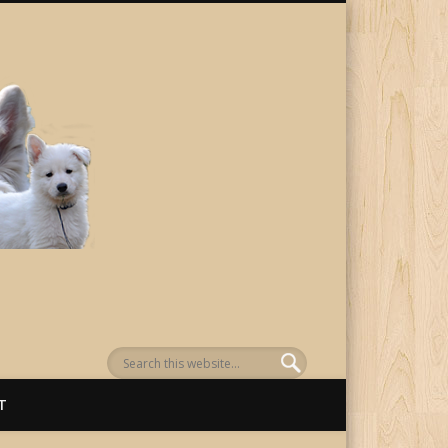
von Awenasa
T