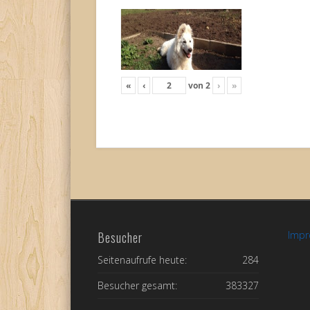
«
‹
von
2
›
»
Besucher
Imp
Seitenaufrufe heute:
284
Besucher gesamt:
383327