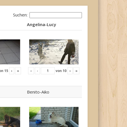
Suchen:
Angelina-Lucy
Angelina-Lucy
on
15
›
»
«
‹
von
10
›
»
Benito-Aiko