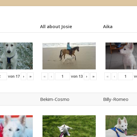
All about Josie
Aika
All about Josie
Aika
von
17
›
»
«
‹
von
13
›
»
«
‹
v
Bekim-Cosmo
Billy-Romeo