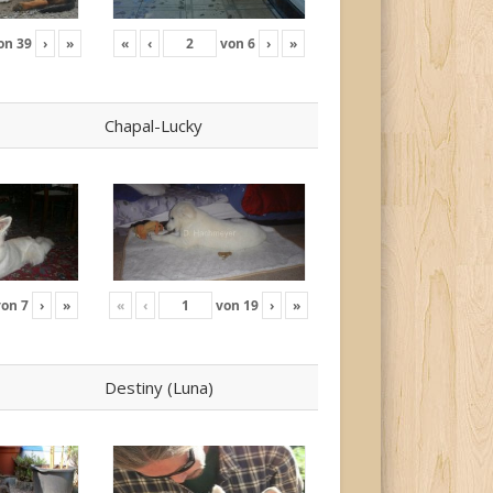
on
39
›
»
«
‹
von
6
›
»
Chapal-Lucky
von
7
›
»
«
‹
von
19
›
»
Destiny (Luna)