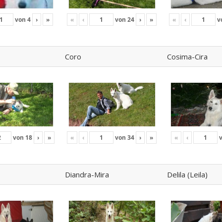
von
4
›
»
«
‹
von
24
›
»
«
‹
v
Coro
Cosima-Cira
von
18
›
»
«
‹
von
34
›
»
«
‹
Diandra-Mira
Delila (Leila)