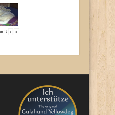
on
17
›
»