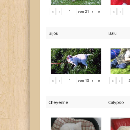
«
‹
von
21
›
»
«
‹
Bijou
Balu
«
‹
von
13
›
»
«
‹
Cheyenne
Calypso