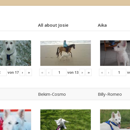
All about Josie
Aika
All about Josie
Aika
von
17
›
»
«
‹
von
13
›
»
«
‹
v
Bekim-Cosmo
Billy-Romeo