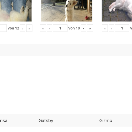
von
12
›
»
«
‹
von
10
›
»
«
‹
risa
Gatsby
Gizmo