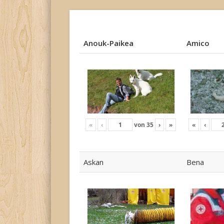
Anouk-Paikea
Amico
Anouk-Paikea
Amico
«
‹
von
35
›
»
«
‹
Askan
Bena