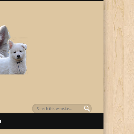
von Awenasa
T