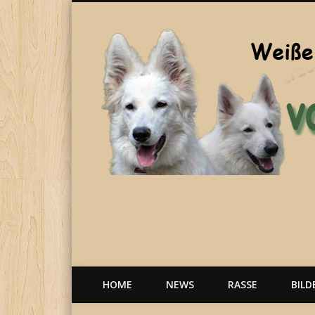
Welpen, weiße Schäferhunde, Hunde, Berger Blanc Suisse
HOME
NEWS
RASSE
BILD