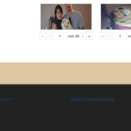
«
‹
von
28
›
»
«
‹
v
ressum
Datenschutzerklaerung