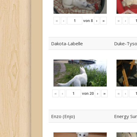
«
‹
von
8
›
»
«
‹
Dakota-Labelle
Duke-Tys
«
‹
von
20
›
»
«
‹
Enzo (Enjo)
Energy Su