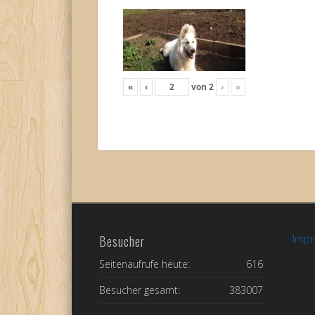
«
‹
von
2
›
»
Besucher
Imp
Seitenaufrufe heute:
616
Besucher gesamt:
383007