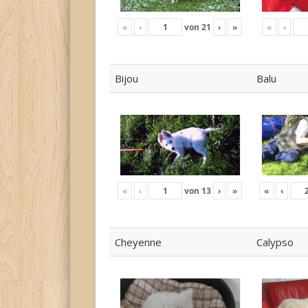
«
‹
von
21
›
»
«
‹
Bijou
Balu
«
‹
von
13
›
»
«
‹
Cheyenne
Calypso