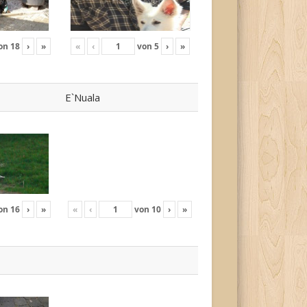
on
18
›
»
«
‹
von
5
›
»
E`Nuala
on
16
›
»
«
‹
von
10
›
»