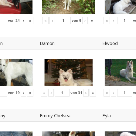
von
24
›
»
«
‹
von
9
›
»
«
‹
v
on
Damon
Elwood
von
19
›
»
«
‹
von
31
›
»
«
‹
v
nny
Emmy Chelsea
Eyla