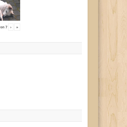
von
7
›
»