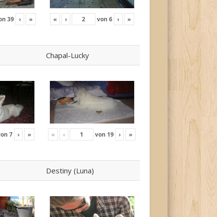
on
39
›
»
«
‹
von
6
›
»
Chapal-Lucky
von
7
›
»
«
‹
von
19
›
»
Destiny (Luna)