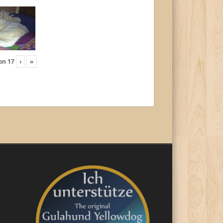
on
17
›
»