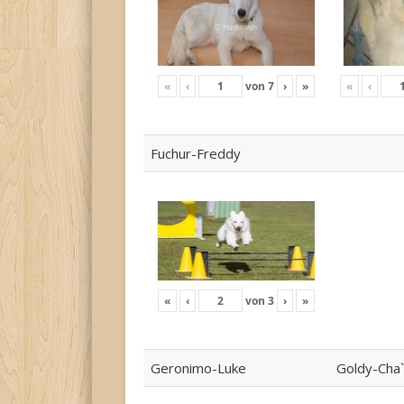
«
‹
von
7
›
»
«
‹
Fuchur-Freddy
«
‹
von
3
›
»
Geronimo-Luke
Goldy-Cha`