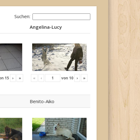
Suchen:
Angelina-Lucy
Angelina-Lucy
on
15
›
»
«
‹
von
10
›
»
Benito-Aiko