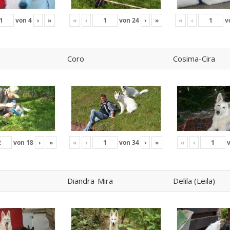
von
4
›
»
«
‹
von
24
›
»
«
‹
v
Coro
Cosima-Cira
von
18
›
»
«
‹
von
34
›
»
«
‹
Diandra-Mira
Delila (Leila)