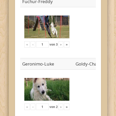
Fuchur-Freddy
«
‹
von
3
›
»
Geronimo-Luke
Goldy-Cha`risa
«
‹
von
2
›
»