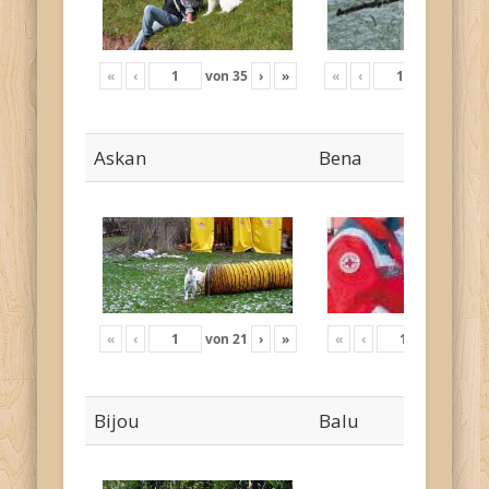
«
‹
von
35
›
»
«
‹
von
17
›
Askan
Bena
«
‹
von
21
›
»
«
‹
von
4
›
Bijou
Balu