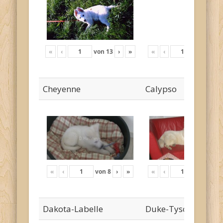
«
‹
von
13
›
»
«
‹
von
18
›
Cheyenne
Calypso
«
‹
von
8
›
»
«
‹
von
24
›
Dakota-Labelle
Duke-Tyson