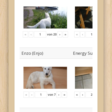
«
‹
von
20
›
»
«
‹
von
19
›
Enzo (Enjo)
Energy Sunny
«
‹
von
7
›
»
«
‹
von
12
›