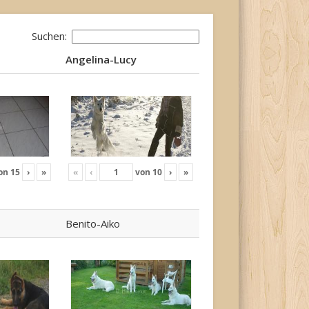
Suchen:
Angelina-Lucy
Angelina-Lucy
on
15
›
»
«
‹
von
10
›
»
Benito-Aiko