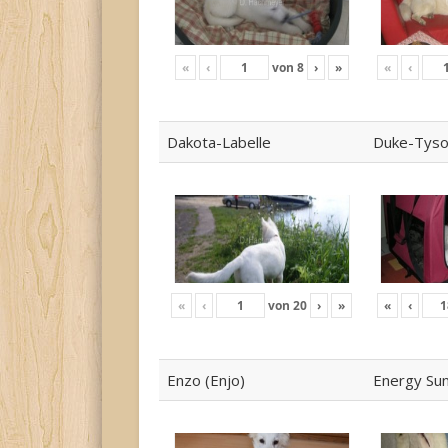
«
‹
von
8
›
»
«
‹
Dakota-Labelle
Duke-Tys
«
‹
von
20
›
»
«
‹
Enzo (Enjo)
Energy Su