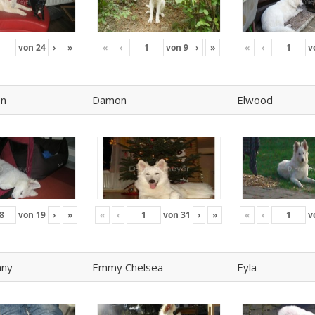
von
24
›
»
«
‹
von
9
›
»
«
‹
v
on
Damon
Elwood
von
19
›
»
«
‹
von
31
›
»
«
‹
v
nny
Emmy Chelsea
Eyla