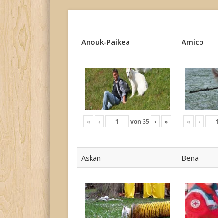
Anouk-Paikea
Amico
Anouk-Paikea
Amico
«
‹
von
35
›
»
«
‹
Askan
Bena