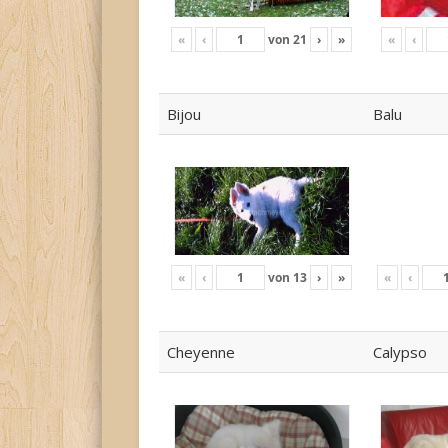
«
‹
von
21
›
»
«
‹
Bijou
Balu
«
‹
von
13
›
»
«
‹
Cheyenne
Calypso