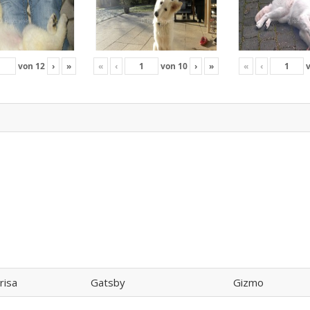
von
12
›
»
«
‹
von
10
›
»
«
‹
risa
Gatsby
Gizmo