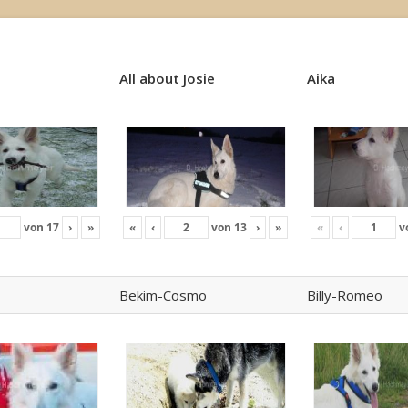
All about Josie
Aika
All about Josie
Aika
von
17
›
»
«
‹
von
13
›
»
«
‹
v
Bekim-Cosmo
Billy-Romeo