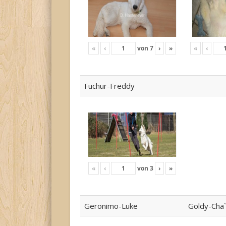
«
‹
von
7
›
»
«
‹
Fuchur-Freddy
«
‹
von
3
›
»
Geronimo-Luke
Goldy-Cha`