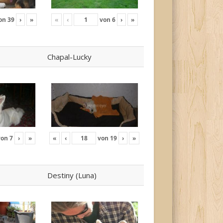
on
39
›
»
«
‹
von
6
›
»
Chapal-Lucky
von
7
›
»
«
‹
von
19
›
»
Destiny (Luna)