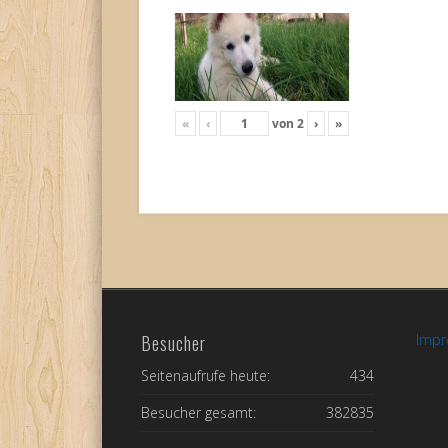
«
‹
von
2
›
»
Besucher
Imp
Seitenaufrufe heute:
434
Besucher gesamt:
382835