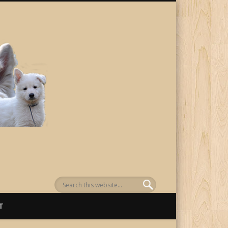
von Awenasa
T