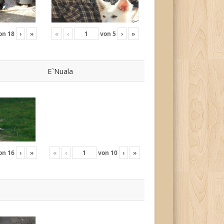
on
18
›
»
«
‹
von
5
›
»
E`Nuala
on
16
›
»
«
‹
von
10
›
»