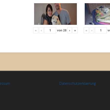
«
‹
von
28
›
»
«
‹
v
ressum
Datenschutzerklaerung