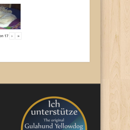
on
17
›
»