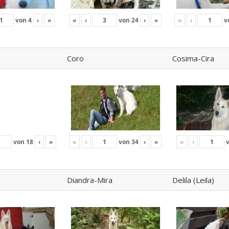
von
4
›
»
«
‹
von
24
›
»
«
‹
v
Coro
Cosima-Cira
von
18
›
»
«
‹
von
34
›
»
«
‹
Diandra-Mira
Delila (Leila)