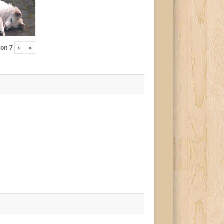
von
7
›
»