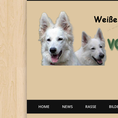
Welpen, weiße Schäferhunde, Hunde, Berger Blanc Suisse
HOME
NEWS
RASSE
BILD