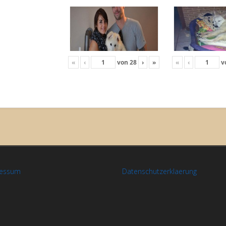
«
‹
von
28
›
»
«
‹
v
ressum
Datenschutzerklaerung