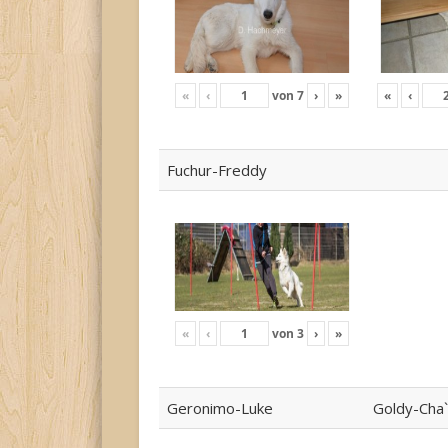
«
‹
von
7
›
»
«
‹
Fuchur-Freddy
«
‹
von
3
›
»
Geronimo-Luke
Goldy-Cha`