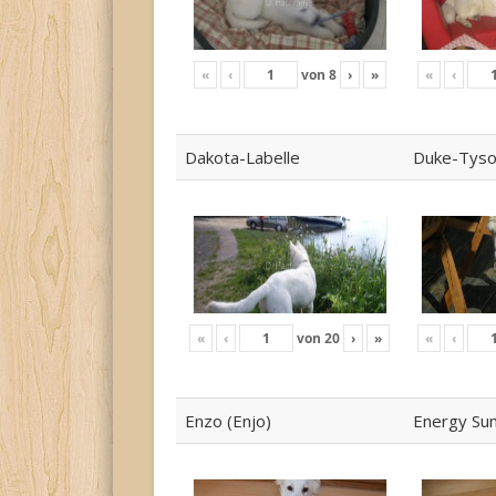
«
‹
von
8
›
»
«
‹
Dakota-Labelle
Duke-Tys
«
‹
von
20
›
»
«
‹
Enzo (Enjo)
Energy Su