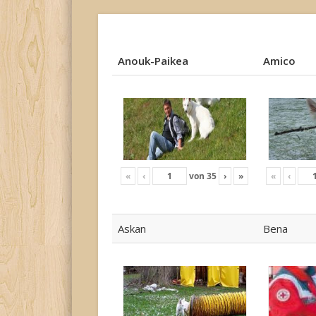
Anouk-Paikea
Amico
Anouk-Paikea
Amico
«
‹
von
35
›
»
«
‹
Askan
Bena