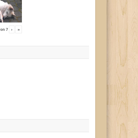
von
7
›
»