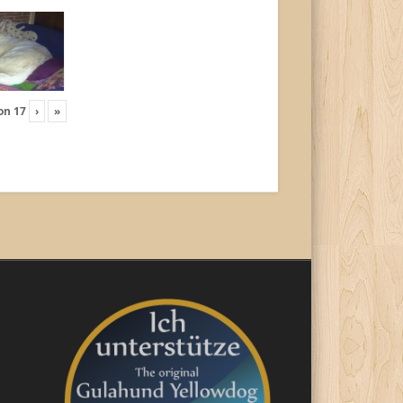
on
17
›
»