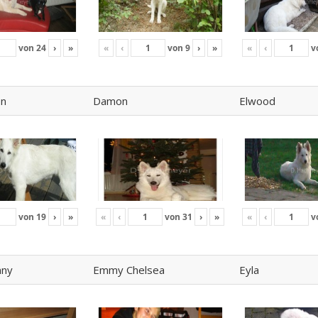
von
24
›
»
«
‹
von
9
›
»
«
‹
v
on
Damon
Elwood
von
19
›
»
«
‹
von
31
›
»
«
‹
v
nny
Emmy Chelsea
Eyla