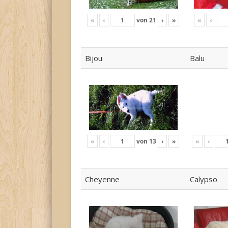
«
‹
von
21
›
»
«
‹
Bijou
Balu
«
‹
von
13
›
»
«
‹
Cheyenne
Calypso