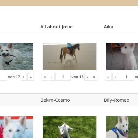
All about Josie
Aika
All about Josie
Aika
von
17
›
»
«
‹
von
13
›
»
«
‹
v
Bekim-Cosmo
Billy-Romeo