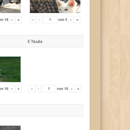
on
18
›
»
«
‹
von
5
›
»
E`Nuala
on
16
›
»
«
‹
von
10
›
»