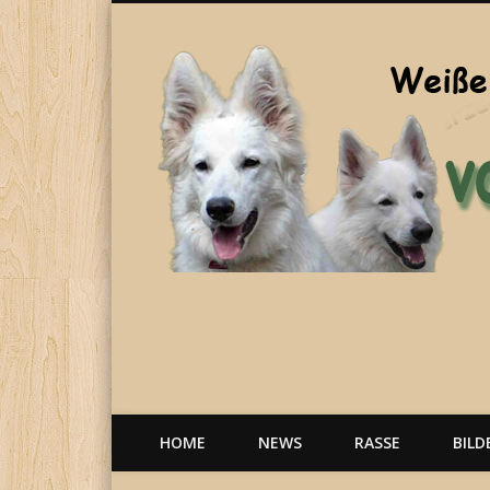
Welpen, weiße Schäferhunde, Hunde, Berger Blanc Suisse
HOME
NEWS
RASSE
BILD