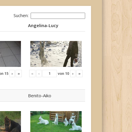
Suchen:
Angelina-Lucy
Angelina-Lucy
on
15
›
»
«
‹
von
10
›
»
Benito-Aiko