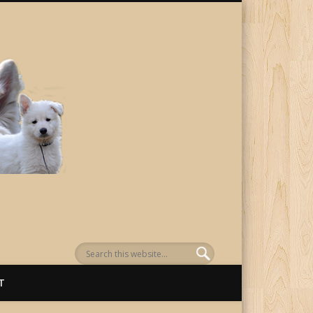
von Awenasa
T