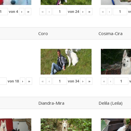
von
4
›
»
«
‹
von
24
›
»
«
‹
v
Coro
Cosima-Cira
von
18
›
»
«
‹
von
34
›
»
«
‹
Diandra-Mira
Delila (Leila)