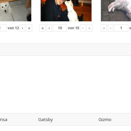
von
12
›
»
«
‹
von
10
›
»
«
‹
risa
Gatsby
Gizmo