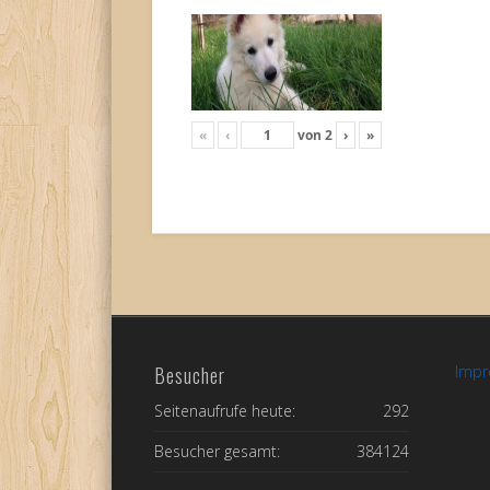
«
‹
von
2
›
»
Besucher
Imp
Seitenaufrufe heute:
292
Besucher gesamt:
384124