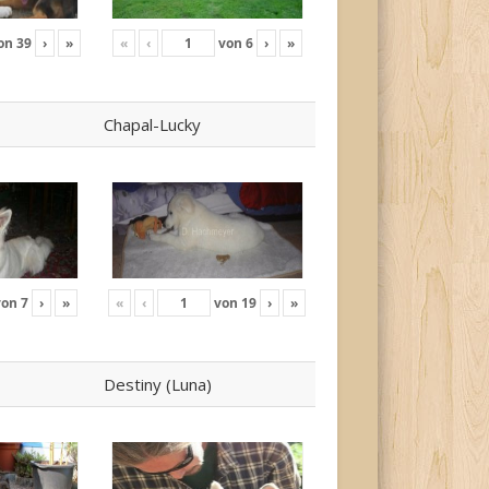
on
39
›
»
«
‹
von
6
›
»
Chapal-Lucky
von
7
›
»
«
‹
von
19
›
»
Destiny (Luna)