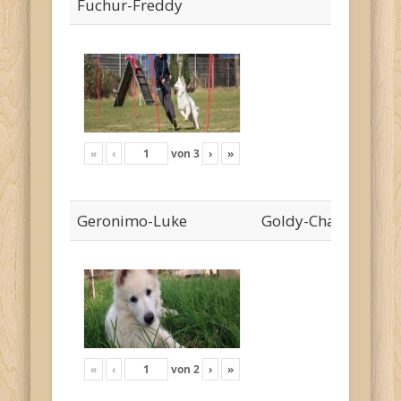
Fuchur-Freddy
«
‹
von
3
›
»
Geronimo-Luke
Goldy-Cha`risa
«
‹
von
2
›
»