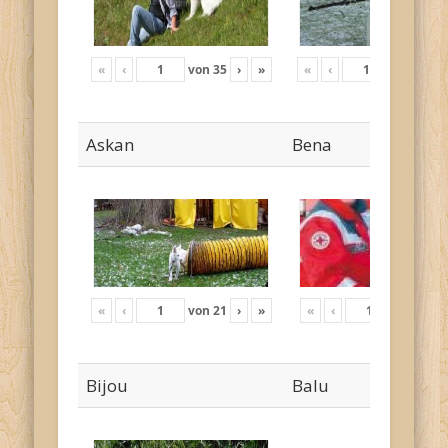
«
‹
von
35
›
»
«
‹
von
17
›
Askan
Bena
«
‹
von
21
›
»
«
‹
von
4
›
Bijou
Balu