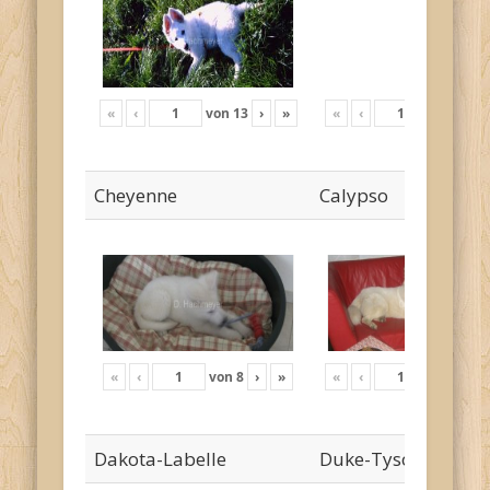
«
‹
von
13
›
»
«
‹
von
18
›
Cheyenne
Calypso
«
‹
von
8
›
»
«
‹
von
24
›
Dakota-Labelle
Duke-Tyson