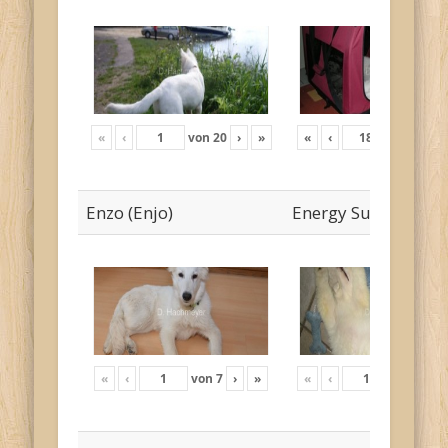
«
‹
von
20
›
»
«
‹
von
19
›
Enzo (Enjo)
Energy Sunny
«
‹
von
7
›
»
«
‹
von
12
›