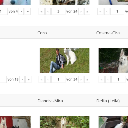
von
4
›
»
«
‹
von
24
›
»
«
‹
v
Coro
Cosima-Cira
von
18
›
»
«
‹
von
34
›
»
«
‹
Diandra-Mira
Delila (Leila)