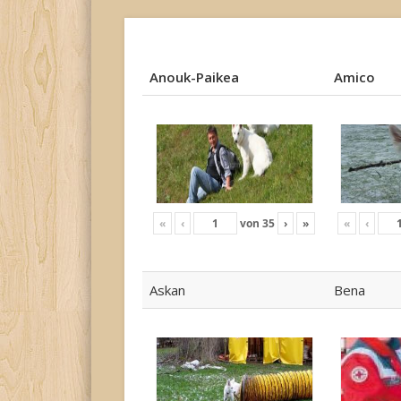
Anouk-Paikea
Amico
Anouk-Paikea
Amico
«
‹
von
35
›
»
«
‹
Askan
Bena