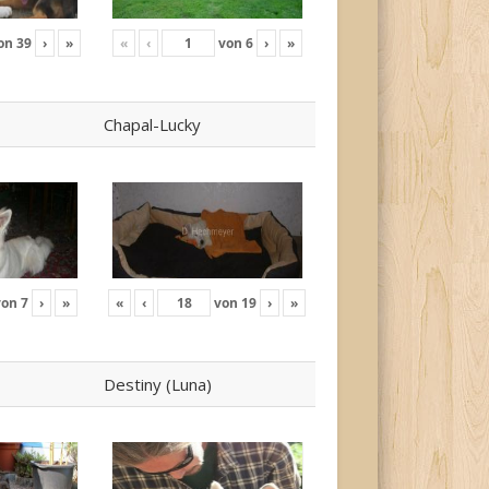
on
39
›
»
«
‹
von
6
›
»
Chapal-Lucky
von
7
›
»
«
‹
von
19
›
»
Destiny (Luna)