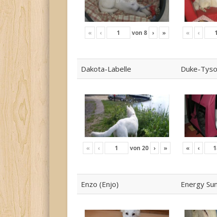
«
‹
von
8
›
»
«
‹
Dakota-Labelle
Duke-Tys
«
‹
von
20
›
»
«
‹
Enzo (Enjo)
Energy Su