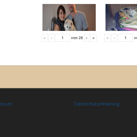
«
‹
von
28
›
»
«
‹
v
ressum
Datenschutzerklaerung