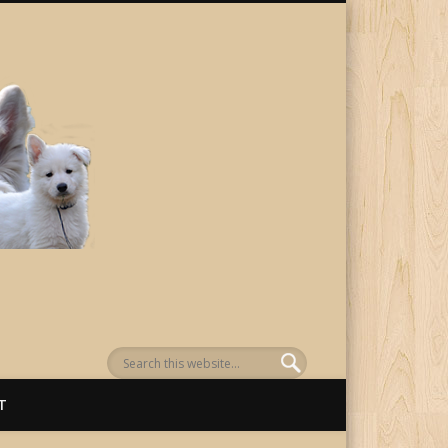
von Awenasa
T