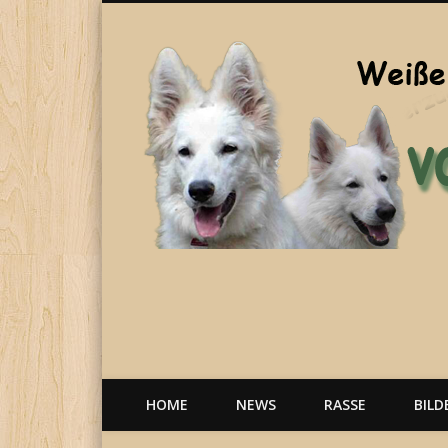
Welpen, weiße Schäferhunde, Hunde, Berger Blanc Suisse
HOME
NEWS
RASSE
BILD