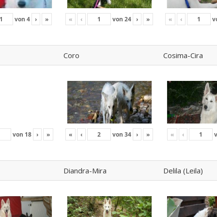
von
4
›
»
«
‹
von
24
›
»
«
‹
v
Coro
Cosima-Cira
von
18
›
»
«
‹
von
34
›
»
«
‹
Diandra-Mira
Delila (Leila)