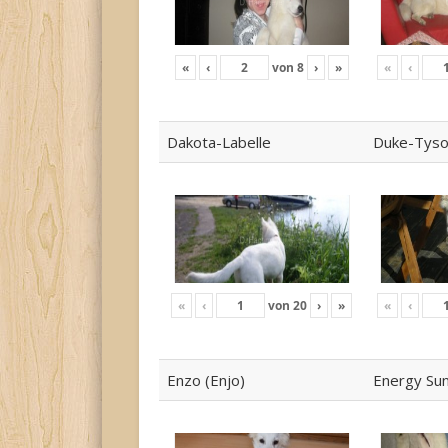
«
‹
von
8
›
»
«
‹
Dakota-Labelle
Duke-Tys
«
‹
von
20
›
»
«
‹
Enzo (Enjo)
Energy Su