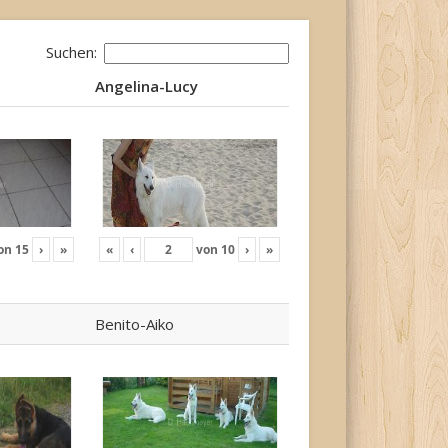
Suchen:
Angelina-Lucy
Angelina-Lucy
on
15
›
»
«
‹
von
10
›
»
Benito-Aiko