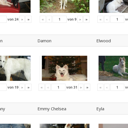
von
24
›
»
«
‹
von
9
›
»
«
‹
v
on
Damon
Elwood
von
19
›
»
«
‹
von
31
›
»
«
‹
v
nny
Emmy Chelsea
Eyla