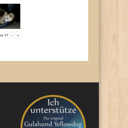
on
17
›
»