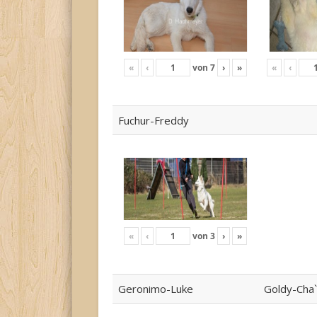
«
‹
von
7
›
»
«
‹
Fuchur-Freddy
«
‹
von
3
›
»
Geronimo-Luke
Goldy-Cha`