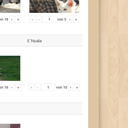
on
18
›
»
«
‹
von
5
›
»
E`Nuala
on
16
›
»
«
‹
von
10
›
»