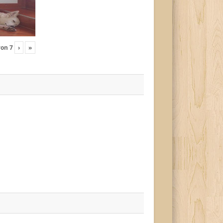
von
7
›
»