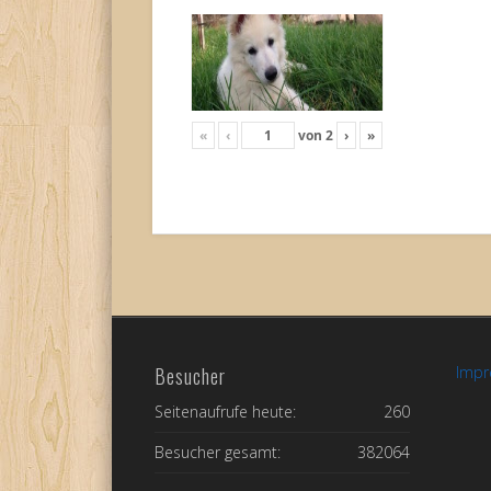
«
‹
von
2
›
»
Besucher
Imp
Seitenaufrufe heute:
260
Besucher gesamt:
382064