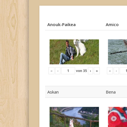
Anouk-Paikea
Amico
Anouk-Paikea
Amico
«
‹
von
35
›
»
«
‹
Askan
Bena