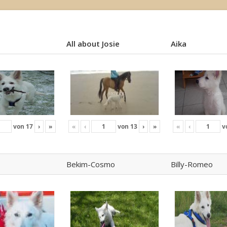
All about Josie
Aika
All about Josie
Aika
von
17
›
»
«
‹
von
13
›
»
«
‹
v
Bekim-Cosmo
Billy-Romeo