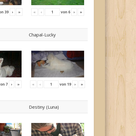
on
39
›
»
«
‹
von
6
›
»
Chapal-Lucky
von
7
›
»
«
‹
von
19
›
»
Destiny (Luna)