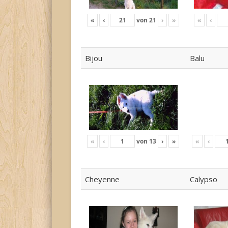
«
‹
von
21
›
»
«
‹
Bijou
Balu
«
‹
von
13
›
»
«
‹
Cheyenne
Calypso