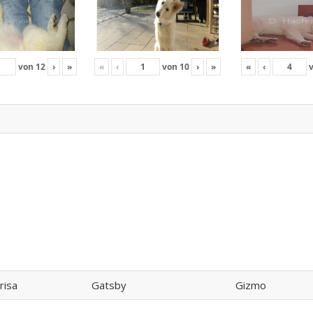
von
12
›
»
«
‹
von
10
›
»
«
‹
risa
Gatsby
Gizmo