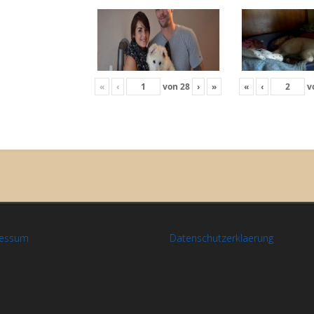
«
‹
von
28
›
»
«
‹
v
ressum
Datenschutzerklaerung