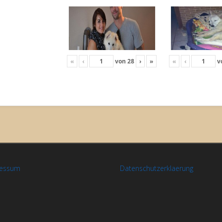
«
‹
von
28
›
»
«
‹
v
ressum
Datenschutzerklaerung