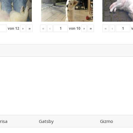
von
12
›
»
«
‹
von
10
›
»
«
‹
risa
Gatsby
Gizmo