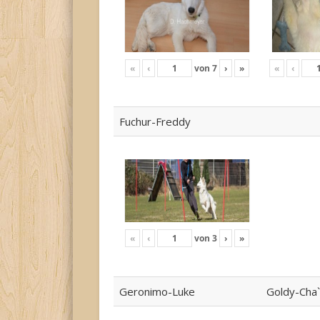
«
‹
von
7
›
»
«
‹
Fuchur-Freddy
«
‹
von
3
›
»
Geronimo-Luke
Goldy-Cha`