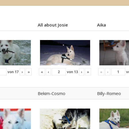
All about Josie
Aika
All about Josie
Aika
von
17
›
»
«
‹
von
13
›
»
«
‹
v
Bekim-Cosmo
Billy-Romeo