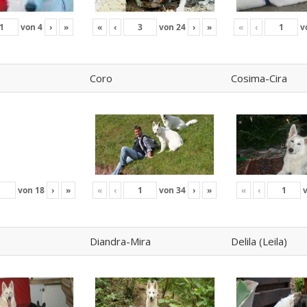
von
4
›
»
«
‹
von
24
›
»
«
‹
v
Coro
Cosima-Cira
von
18
›
»
«
‹
von
34
›
»
«
‹
Diandra-Mira
Delila (Leila)