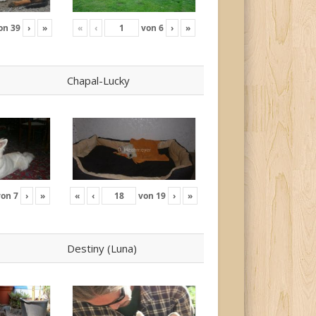
on
39
›
»
«
‹
von
6
›
»
Chapal-Lucky
von
7
›
»
«
‹
von
19
›
»
Destiny (Luna)