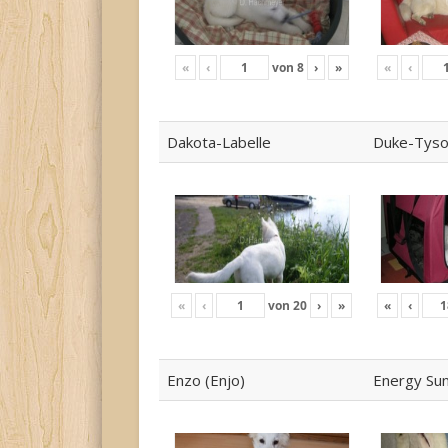
«
‹
von
8
›
»
«
‹
Dakota-Labelle
Duke-Tys
«
‹
von
20
›
»
«
‹
Enzo (Enjo)
Energy Su