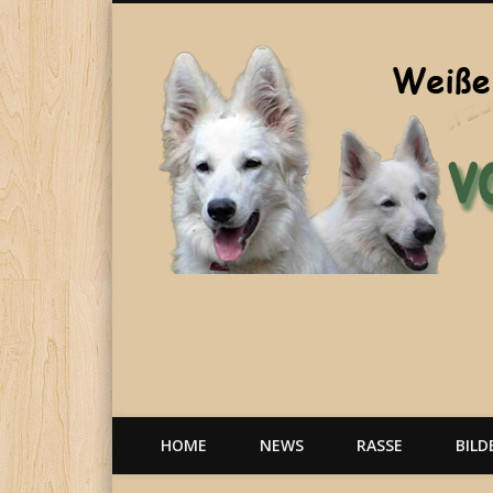
Welpen, weiße Schäferhunde, Hunde, Berger Blanc Suisse
HOME
NEWS
RASSE
BILD