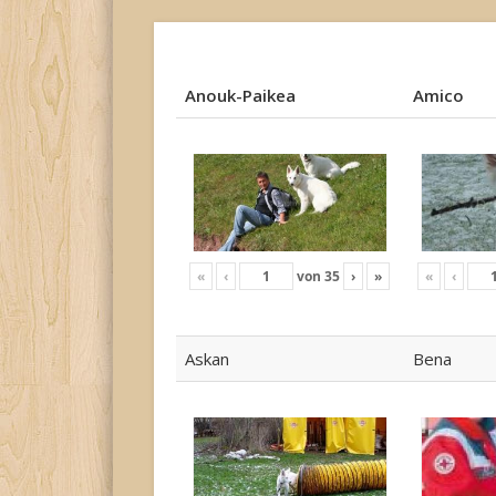
Anouk-Paikea
Amico
Anouk-Paikea
Amico
«
‹
von
35
›
»
«
‹
Askan
Bena