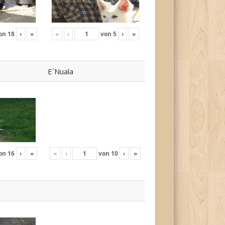
on
18
›
»
«
‹
von
5
›
»
E`Nuala
on
16
›
»
«
‹
von
10
›
»