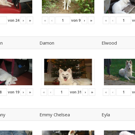
von
24
›
»
«
‹
von
9
›
»
«
‹
v
on
Damon
Elwood
von
19
›
»
«
‹
von
31
›
»
«
‹
v
nny
Emmy Chelsea
Eyla