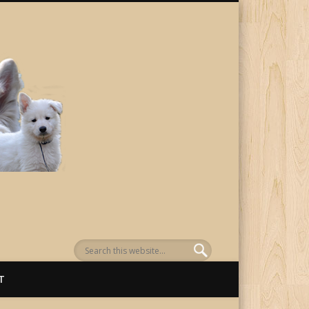
von Awenasa
T