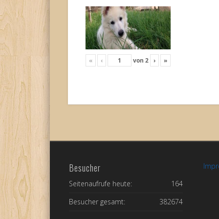
«
‹
von
2
›
»
Besucher
Imp
Seitenaufrufe heute:
164
Besucher gesamt:
382674