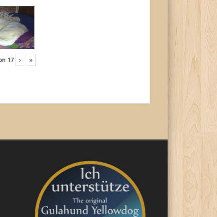
on
17
›
»