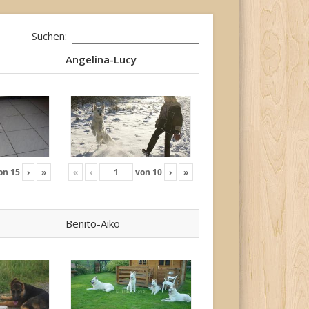
Suchen:
Angelina-Lucy
Angelina-Lucy
on
15
›
»
«
‹
von
10
›
»
Benito-Aiko